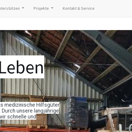
nterstützen
Projekte
Kontakt & Service
 Leben
ss medizinische Hilfsgüter
 Durch unsere langjährige
wir schnelle und