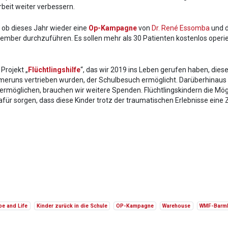
rbeit weiter verbessern.
 ob dieses Jahr wieder eine
Op-Kampagne
von
Dr. René Essomba
und d
mber durchzuführen. Es sollen mehr als 30 Patienten kostenlos operier
Projekt „
Flüchtlingshilfe
“, das wir 2019 ins Leben gerufen haben, dies
ameruns vertrieben wurden, der Schulbesuch ermöglicht. Darüberhinaus
möglichen, brauchen wir weitere Spenden. Flüchtlingskindern die Mögli
 dafür sorgen, dass diese Kinder trotz der traumatischen Erlebnisse eine
e and Life
Kinder zurück in die Schule
OP-Kampagne
Warehouse
WMF-Barmh