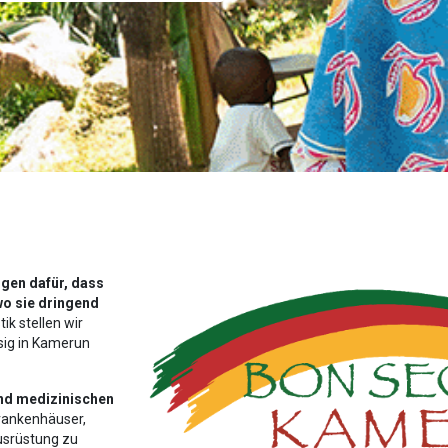
rgen dafür, dass
o sie dringend
ik stellen wir
sig in Kamerun
nd medizinischen
rankenhäuser,
usrüstung zu