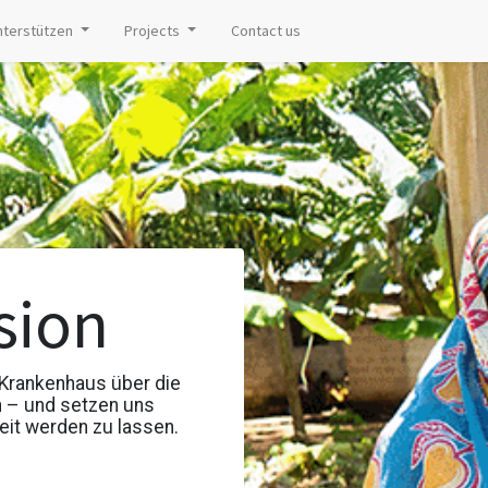
nterstützen
Projects
Contact us
sion
s Krankenhaus über die
n – und setzen uns
keit werden zu lassen.