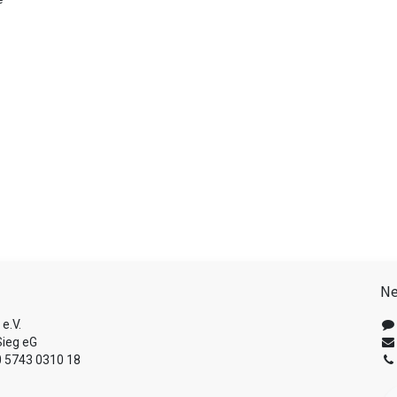
Ne
e.V.
ieg eG
 5743 0310 18