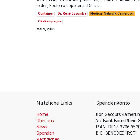
leiden, kostenlos operieren. Dies s...
Container
Dr. René Essomba
Medical Network Cameroon
OP-Kampagne
mai 9, 2018
Nützliche Links
Spendenkonto
Home
Bon Secours Kamerun 
Über uns
VR-Bank Bonn Rhein-S
News
IBAN.
DE18 3706 9520
Spenden
BIC.
GENODED1RST
Rechtliches