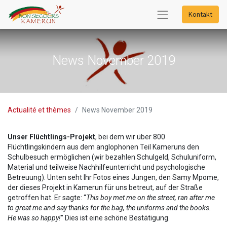
Kontakt
News November 2019
Actualité et thèmes
News November 2019
Unser Flüchtlings-Projekt
, bei dem wir über 800
Flüchtlingskindern aus dem anglophonen Teil Kameruns den
Schulbesuch ermöglichen (wir bezahlen Schulgeld, Schuluniform,
Material und teilweise Nachhilfeunterricht und psychologische
Betreuung). Unten seht Ihr Fotos eines Jungen, den Samy Mpome,
der dieses Projekt in Kamerun für uns betreut, auf der Straße
getroffen hat. Er sagte: “
This boy met me on the street, ran after me
to great me and say thanks for the bag, the uniforms and the books.
He was so happy!
” Dies ist eine schöne Bestätigung.